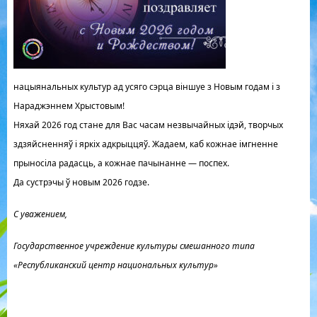
нацыянальных культур ад усяго сэрца віншуе з Новым годам і з
Нараджэннем Хрыстовым!
Няхай 2026 год стане для Вас часам незвычайных ідэй, творчых
здзяйсненняў і яркіх адкрыццяў. Жадаем, каб кожнае імгненне
прыносіла радасць, а кожнае пачынанне — поспех.
Да сустрэчы ў новым 2026 годзе.
С уважением,
Государственное учреждение культуры смешанного типа
«Республиканский центр национальных культур»