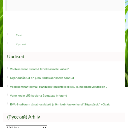
Eesti
Русский
Uudised
Veebiseminar „Noored tehiskaaslaste kütkes“
Kirjandusõhtud on juba traditsiooniliseks saanud
Veebiseminar teemal “Hariduslik tehisintellekti sisu ja meediarevolutsioon”.
Vene keele võõrkeelena õpetajate infotund
EVA-Studiorum tänab osalejaid ja õnnitleb fotokonkursi “Sügisvärvid” võitjaid
(Русский) Arhiiv