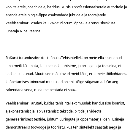
koolitajatele, coachidele, haridusliku sisu professionaalsetele autoritele ja
arendajatele ning e-õppe osakondade juhtidele ja töötajatele.
Veebiseminaril osales ka EVA-Studiorumi õppe- ja arenduskeskuse
juhataja Nina Peerna.
RaKursi turundusdirektori sõnul: «Tehisintellekt on meie ellu sisenenud
ilma meilt küsimata, kas me seda tahtsime, ja on liiga hilja teeselda, et
seda ei juhtunud. Muutused mõjutavad meid kõiki, eriti meie töökohtades.
Ja õpetamises toimuvad muutused on ehk kõige sügavamad. On aeg
rakendada seda, mida me peatada ei saa».
Veebiseminaril arutati, kuidas tehisintellekt muudab haridussisu loomist,
ajakohastamist ja läbivaatamist: tekstide, piltide ja videote
genereerimisest testide, juhtumiuuringute ja õppematerjalideni. Esineja
demonstreeris töövooge ja tööriistu, kus tehisintellekt säästab aega ja