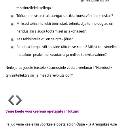
ja mis pistmist on
tehisintellektil sellega?
Töötamine sisu struktuuriga: kas ikka kunst või tühine oskus?
Millised tehisintellekti tööriistad, tehnikad ja tehnoloogiad on
haridusliku sisuga töötamisel asjakohased?
Kas tehisintellektil on selgitav jõud?
Pandora laegas või soovide täitumise ruum? Millist tehisintellekti
metafoori peaksime kasutama ja millise tuleviku valime?
Neile ja paljudele teistele küsimustele vastati veebinaril “Hariduslik
tehisintellekti sisu ja meediarevolutsioon”.
Vene keele võõrkeelena õpetajate infotund
Paljud vene keele kui võõrkeele õpetajad on Õppe – ja Arengukeskuse