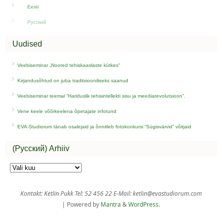
Eesti
Русский
Uudised
Veebiseminar „Noored tehiskaaslaste kütkes“
Kirjandusõhtud on juba traditsiooniliseks saanud
Veebiseminar teemal “Hariduslik tehisintellekti sisu ja meediarevolutsioon”.
Vene keele võõrkeelena õpetajate infotund
EVA-Studiorum tänab osalejaid ja õnnitleb fotokonkursi “Sügisvärvid” võitjaid
(Русский) Arhiiv
Kontakt: Ketlin Pukk Tel: 52 456 22 E-Mail: ketlin@evastudiorum.com
| Powered by
Mantra
&
WordPress.