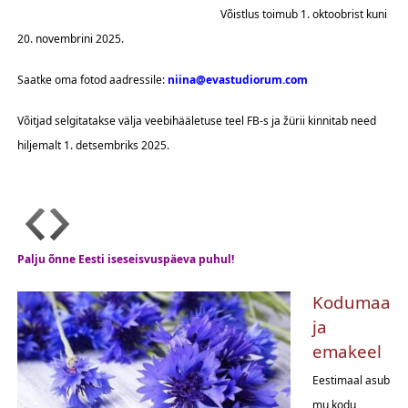
Võistlus toimub 1. oktoobrist kuni
20. novembrini 2025.
Saatke oma fotod aadressile:
niina@evastudiorum.com
Võitjad selgitatakse välja veebihääletuse teel FB-s ja žürii kinnitab need
hiljemalt 1. detsembriks 2025.
Palju õnne Eesti iseseisvuspäeva puhul!
Kodumaa
ja
emakeel
Eestimaal asub
mu kodu,