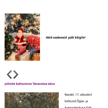
Häid saabuvaid pühi kõigile!
Juhtide kohtumine Tänavotsa talus
Reedel, 17. oktoobril
kohtusid Õppe- ja
Arengukeskuse EVA-