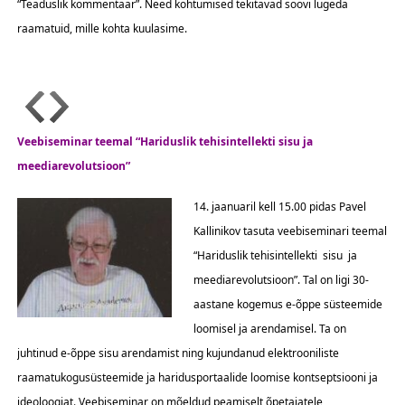
“Teaduslik kommentaar”. Need kohtumised tekitavad soovi lugeda
raamatuid, mille kohta kuulasime.
Veebiseminar teemal “Hariduslik tehisintellekti sisu ja
meediarevolutsioon”
14. jaanuaril kell 15.00 pidas Pavel
Kallinikov tasuta veebiseminari teemal
“Hariduslik tehisintellekti sisu ja
meediarevolutsioon”. Tal on ligi 30-
aastane kogemus e-õppe süsteemide
loomisel ja arendamisel. Ta on
juhtinud e-õppe sisu arendamist ning kujundanud elektrooniliste
raamatukogusüsteemide ja haridusportaalide loomise kontseptsiooni ja
ideoloogiat. Veebiseminar on mõeldud peamiselt õpetajatele,