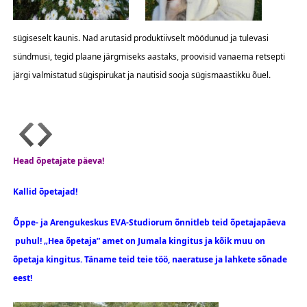
sügiseselt kaunis. Nad arutasid produktiivselt möödunud ja tulevasi
sündmusi, tegid plaane järgmiseks aastaks, proovisid vanaema retsepti
järgi valmistatud sügispirukat ja nautisid sooja sügismaastikku õuel.
Head õpetajate päeva!
Kallid õpetajad!
Õppe- ja Arengukeskus EVA-Studiorum õnnitleb teid õpetajapäeva
puhul! „Hea õpetaja” amet on Jumala kingitus ja kõik muu on
õpetaja kingitus. Täname teid teie töö, naeratuse ja lahkete sõnade
eest!