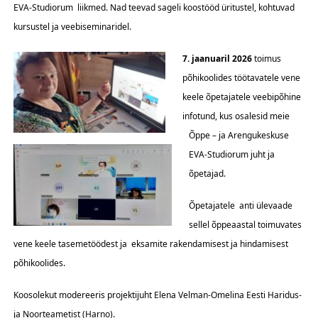
EVA-Studiorum liikmed. Nad teevad sageli koostööd üritustel, kohtuvad
kursustel ja veebiseminaridel.
7. jaanuaril 2026
toimus
põhikoolides töötavatele vene
keele õpetajatele veebipõhine
infotund, kus osalesid meie
Õppe – ja Arengukeskuse
EVA-Studiorum juht ja
õpetajad.
Õpetajatele anti ülevaade
sellel õppeaastal toimuvates
vene keele tasemetöödest ja eksamite rakendamisest ja hindamisest
põhikoolides.
Koosolekut modereeris projektijuht Elena Velman-Omelina Eesti Haridus-
ja Noorteametist (Harno).