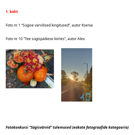
1. koht
Foto nr 1 “Sügise värvilised kingitused”, autor Ksenia
Foto nr 10 “Tee sügispäikese kiirtes”, autor Alex
Fotokonkursi “Sügisvärvid” tulemused (eakate fotograafide kategooria)