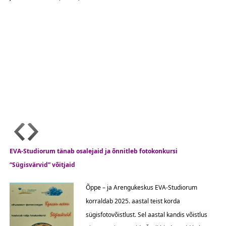
EVA-Studiorum tänab osalejaid ja õnnitleb fotokonkursi
“Sügisvärvid” võitjaid
Õppe – ja Arengukeskus EVA-Studiorum
korraldab 2025. aastal teist korda
sügisfotovõistlust. Sel aastal kandis võistlus