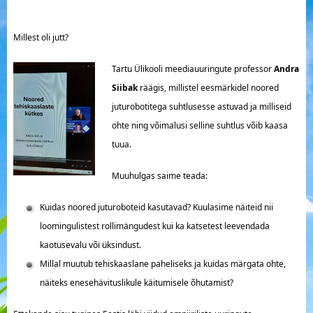
Millest oli jutt?
Tartu Ülikooli meediauuringute professor
Andra
Siibak
räägis, millistel eesmärkidel noored
juturobotitega suhtlusesse astuvad ja milliseid
ohte ning võimalusi selline suhtlus võib kaasa
tuua.
Muuhulgas saime teada:
Kuidas noored juturoboteid kasutavad? Kuulasime näiteid nii
loomingulistest rollimängudest kui ka katsetest leevendada
kaotusevalu või üksindust.
Millal muutub tehiskaaslane paheliseks ja kuidas märgata ohte,
näiteks enesehävituslikule käitumisele õhutamist?