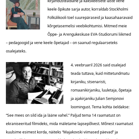
kirjandusteadlane ja kakskeelsete laste vene
keele õpikute sarja autor, korraldab Stockholmi
Folkülikooli toel suurepäraseid ja kaasahaaravaid
kõrgetasemelisi veebikohtumisi. Mitmed meie
Õppe- ja Arengukeskuse EVA-Studiorumi liikmed
– pedagoogid ja vene keele õpetajad – on saanud regulaarseteks
osalejateks.
4. veebruaril 2026 said osalejad
teada tuttava, kuid mittetundmatu
kirjaniku, stsenaristi,
romaanikirjaniku, luuletaja, õpetaja
ja ajakirjaniku Julian Semjonovi
loomingust. Tema kohta öeldakse:
“See mees on sild ida ja lääne vahel.” Paljud tema 14 raamatust on
ekraniseeritud filmideks, mida mäletame lapsepõlvest. Mõnest raamatust
kuulsime esimest korda, näiteks “Majakovski viimased päevad” ja