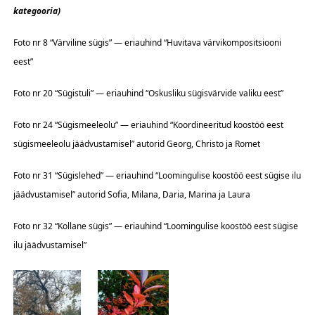
kategooria)
Foto nr 8 “Värviline sügis” — eriauhind “Huvitava värvikompositsiooni
eest”
Foto nr 20 “Sügistuli” — eriauhind “Oskusliku sügisvärvide valiku eest”
Foto nr 24 “Sügismeeleolu” — eriauhind “Koordineeritud koostöö eest
sügismeeleolu jäädvustamisel” autorid Georg, Christo ja Romet
Foto nr 31 “Sügislehed” — eriauhind “Loomingulise koostöö eest sügise ilu
jäädvustamisel” autorid Sofia, Milana, Daria, Marina ja Laura
Foto nr 32 “Kollane sügis” — eriauhind “Loomingulise koostöö eest sügise
ilu jäädvustamisel”