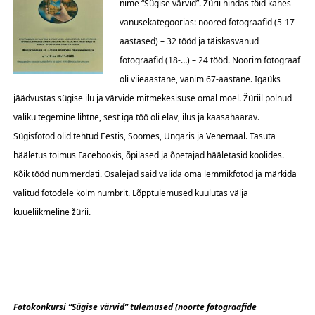
nime “Sügise värvid”. Žürii hindas töid kahes
vanusekategoorias: noored fotograafid (5-17-
aastased) – 32 tööd ja täiskasvanud
fotograafid (18-…) – 24 tööd. Noorim fotograaf
oli viieaastane, vanim 67-aastane. Igaüks
jäädvustas sügise ilu ja värvide mitmekesisuse omal moel. Žüriil polnud
valiku tegemine lihtne, sest iga töö oli elav, ilus ja kaasahaarav.
Sügisfotod olid tehtud Eestis, Soomes, Ungaris ja Venemaal. Tasuta
hääletus toimus Facebookis, õpilased ja õpetajad hääletasid koolides.
Kõik tööd nummerdati. Osalejad said valida oma lemmikfotod ja märkida
valitud fotodele kolm numbrit. Lõpptulemused kuulutas välja
kuueliikmeline žürii.
Fotokonkursi “Sügise värvid” tulemused (noorte fotograafide