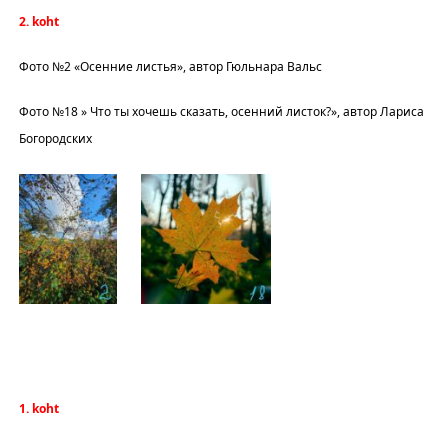
2. koht
Фото №2 «Осенние листья», автор Гюльнара Вальс
Фото №18 » Что ты хочешь сказать, осенний листок?», автор Лариса
Богородских
1. koht