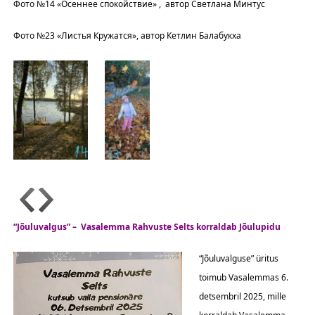
Фото №14 «Осеннее спокойствие» , автор Светлана Минтус
Фото №23 «Листья Кружатся», автор Кетлин Балабукха
“Jõuluvalgus” – Vasalemma Rahvuste Selts korraldab Jõulupidu
“Jõuluvalguse” üritus
toimub Vasalemmas 6.
detsembril 2025, mille