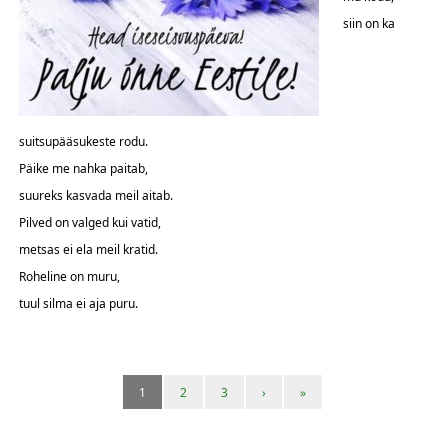
siin on ka
suitsupääsukeste rodu.
Päike me nahka paitab,
suureks kasvada meil aitab.
Pilved on valged kui vatid,
metsas ei ela meil kratid.
Roheline on muru,
tuul silma ei aja puru.
1
2
3
›
»