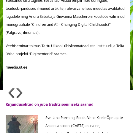
Ettekande sisu tugines Eestis läbi viidud empiiriliste uuringute,
teaduskirjanduses ilmunud artiklite, rahvusvahelises meedias avaldatud
lugudele ning Andra Siibaku ja Giovanna Mascheroni koostöös valminud
monograafiale “Children and AI – Changing Digital Childhoods?”
(Palgrave, ilmumas).
Veebiseminar toimus Tartu Ülikooli ühiskonnateaduste instituudi ja Telia
ühise projekti “Digimentorid” raames.
meedia.ut.ee
Kirjandusõhtud on juba traditsiooniliseks saanud
Svetlana Parming, Rootsi Vene Keele Õpetajate
Assotsiatsiooni (CARTS) esinaine,