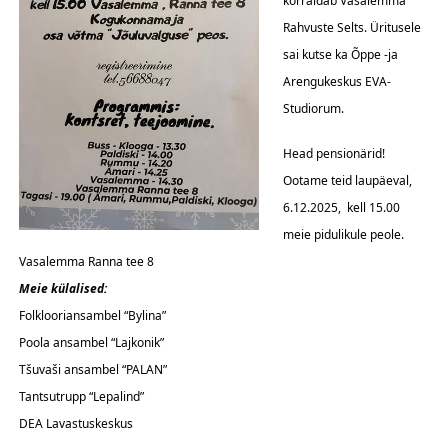
korraldab Vasalemma
Rahvuste Selts. Üritusele
sai kutse ka Õppe -ja
Arengukeskus EVA-
Studiorum.
Head pensionärid!
Ootame teid laupäeval,
6.12.2025, kell 15.00
meie pidulikule peole.
Vasalemma Ranna tee 8
Meie külalised:
Folklooriansambel “Bylina”
Poola ansambel “Lajkonik”
Tšuvaši ansambel “PALAN”
Tantsutrupp “Lepalind”
DEA Lavastuskeskus