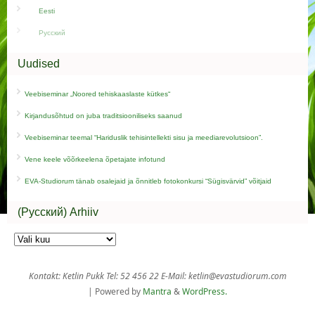
Eesti
Русский
Uudised
Veebiseminar „Noored tehiskaaslaste kütkes“
Kirjandusõhtud on juba traditsiooniliseks saanud
Veebiseminar teemal “Hariduslik tehisintellekti sisu ja meediarevolutsioon”.
Vene keele võõrkeelena õpetajate infotund
EVA-Studiorum tänab osalejaid ja õnnitleb fotokonkursi “Sügisvärvid” võitjaid
(Русский) Arhiiv
Kontakt: Ketlin Pukk Tel: 52 456 22 E-Mail: ketlin@evastudiorum.com
| Powered by
Mantra
&
WordPress.