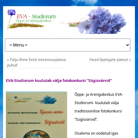
«
Palju õnne Eesti iseseisvuspäeva
Head õpetajate päeva!
»
puhul!
EVA-Studiorum kuulutab välja fotokonkursi “Sügisvärvid”
Õppe- ja Arengukeskus EVA-
Studiorumi kuulutab välja
traditsioonilise fotokonkursi
“Sügisvärvid”.
Osalema on oodatud igas