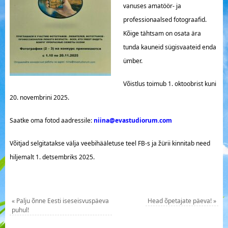
vanuses amatöör- ja
professionaalsed fotograafid.
Kõige tähtsam on osata ära
tunda kauneid sügisvaateid enda
ümber.
Võistlus toimub 1. oktoobrist kuni
20. novembrini 2025.
Saatke oma fotod aadressile:
niina@evastudiorum.com
Võitjad selgitatakse välja veebihääletuse teel FB-s ja žürii kinnitab need
hiljemalt 1. detsembriks 2025.
«
Palju õnne Eesti iseseisvuspäeva
Head õpetajate päeva!
»
puhul!