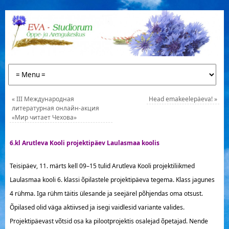
«
III Международная
Head emakeelepäeva!
»
литературная онлайн-акция
«Мир читает Чехова»
6.kl Arutleva Kooli projektipäev Laulasmaa koolis
Teisipäev, 11. märts kell 09–15 tulid Arutleva Kooli projektiliikmed
Laulasmaa kooli 6. klassi õpilastele projektipäeva tegema. Klass jagunes
4 rühma. Iga rühm täitis ülesande ja seejärel põhjendas oma otsust.
Õpilased olid väga aktiivsed ja isegi vaidlesid variante valides.
Projektipäevast võtsid osa ka pilootprojektis osalejad õpetajad. Nende