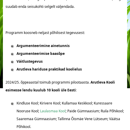
suudab enda seisukohti selgelt väljendada.
Programm koosneb neljast põhilisest tegevusest:
Argumenteerimine ainetunnis
Argumenteerimise baasõpe
Väitlustegevus
Arutleva hariduse praktikad koolielus
2024/25. õppeaastal toimub programmi pilootaasta.
Arutleva Kooli
esimesse lendu kuulub 10 kooli üle Eesti
:
Kindluse Kool; Kirivere Kool; Kullamaa Keskkool; Kuressaare
Nooruse Kool;
Laulasmaa Kool
; Paide Gümnaasium; Ruila Põhikool;
Saaremaa Gümnaasium; Tallinna Õismäe Vene Lütseum; Väätsa
Põhikool.