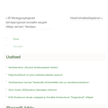
«
III Международная
Head emakeelepäeva!
»
литературная онлайн-акция
«Мир читает Чехова»
Eesti
Русский
Uudised
Veebiseminar „Noored tehiskaaslaste kütkes“
Kirjandusõhtud on juba traditsiooniliseks saanud
Veebiseminar teemal “Hariduslik tehisintellekti sisu ja meediarevolutsioon”.
Vene keele võõrkeelena õpetajate infotund
EVA-Studiorum tänab osalejaid ja õnnitleb fotokonkursi “Sügisvärvid” võitjaid
(Русский) Arhiiv