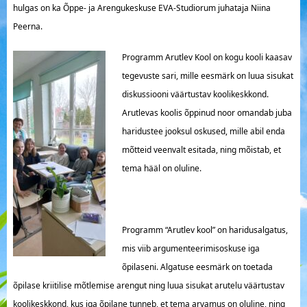
hulgas on ka Õppe- ja Arengukeskuse EVA-Studiorum juhataja Niina
Peerna.
Programm Arutlev Kool on kogu kooli kaasav
tegevuste sari, mille eesmärk on luua sisukat
diskussiooni väärtustav koolikeskkond.
Arutlevas koolis õppinud noor omandab juba
haridustee jooksul oskused, mille abil enda
mõtteid veenvalt esitada, ning mõistab, et
tema hääl on oluline.
Programm “Arutlev kool” on haridusalgatus,
mis viib argumenteerimisoskuse iga
õpilaseni. Algatuse eesmärk on toetada
õpilase kriitilise mõtlemise arengut ning luua sisukat arutelu väärtustav
koolikeskkond, kus iga õpilane tunneb, et tema arvamus on oluline, ning