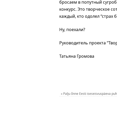
бросаем в попутный сугроб
конкурс. Это творческое со
каждый, кто одолел “страх б
Ну, поехали?
Руководитель проекта “Тво
Татьяна Громова
«
Palju õnne Eesti iseseisvuspäeva puh