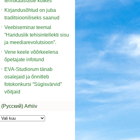
tehiskaaslaste kütkes“
Kirjandusõhtud on juba
traditsiooniliseks saanud
Veebiseminar teemal
“Hariduslik tehisintellekti sisu
ja meediarevolutsioon”.
Vene keele võõrkeelena
õpetajate infotund
EVA-Studiorum tänab
osalejaid ja õnnitleb
fotokonkursi “Sügisvärvid”
võitjaid
(Русский) Arhiiv