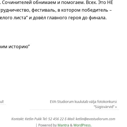
. Сочинителей обнимаем и помогаем. Всех. Это НЕ
трудничество, фестиваль, в котором победитель –
елого листа” и довёл главного героя до финала.
рим историю”
ul!
EVA-Studiorum kuulutab välja fotokonkursi
“Sügisvärvid”
»
Kontakt: Ketlin Pukk Tel: 52 456 22 E-Mail: ketlin@evastudiorum.com
| Powered by
Mantra
&
WordPress.