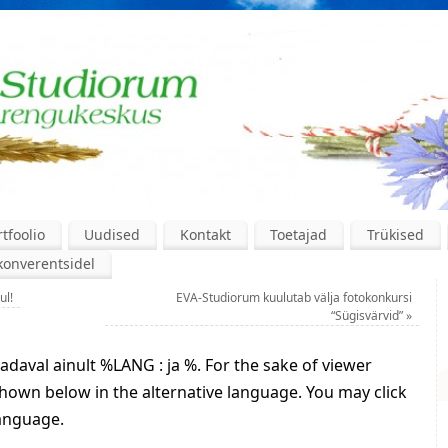
tfoolio
Uudised
Kontakt
Toetajad
Trükised
konverentsidel
ul!
EVA-Studiorum kuulutab välja fotokonkursi
“Sügisvärvid”
»
aval ainult %LANG : ja %. For the sake of viewer
shown below in the alternative language. You may click
language.