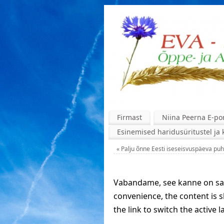
Firmast
Niina Peerna E-por
Esinemised haridusüritustel ja 
«
Palju õnne Eesti iseseisvuspäeva puh
Vabandame, see kanne on saad
convenience, the content is 
the link to switch the active 